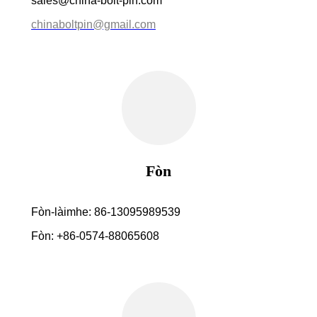
sales@china-bolt-pin.com
chinaboltpin@gmail.com
Fòn
Fòn-làimhe: 86-13095989539
Fòn: +86-0574-88065608