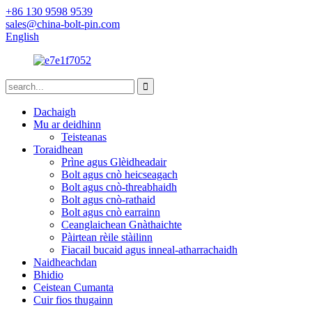
+86 130 9598 9539
sales@china-bolt-pin.com
English
Dachaigh
Mu ar deidhinn
Teisteanas
Toraidhean
Prìne agus Glèidheadair
Bolt agus cnò heicseagach
Bolt agus cnò-threabhaidh
Bolt agus cnò-rathaid
Bolt agus cnò earrainn
Ceanglaichean Gnàthaichte
Pàirtean rèile stàilinn
Fiacail bucaid agus inneal-atharrachaidh
Naidheachdan
Bhidio
Ceistean Cumanta
Cuir fios thugainn