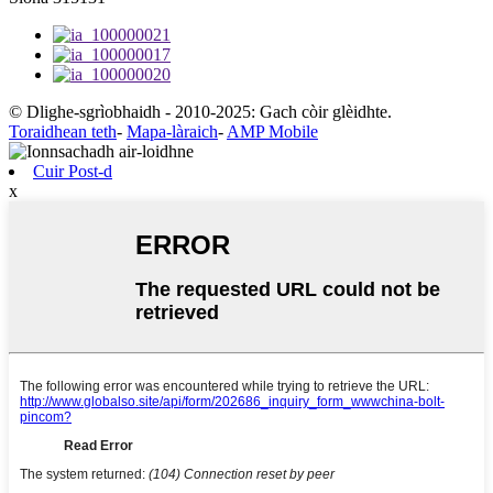
© Dlighe-sgrìobhaidh - 2010-2025: Gach còir glèidhte.
Toraidhean teth
-
Mapa-làraich
-
AMP Mobile
Cuir Post-d
x