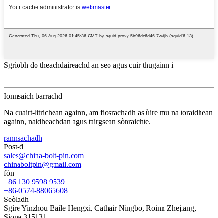
Sgrìobh do theachdaireachd an seo agus cuir thugainn i
Ionnsaich barrachd
Na cuairt-litrichean againn, am fiosrachadh as ùire mu na toraidhean
againn, naidheachdan agus tairgsean sònraichte.
rannsachadh
Post-d
sales@china-bolt-pin.com
chinaboltpin@gmail.com
fòn
+86 130 9598 9539
+86-0574-88065608
Seòladh
Sgìre Yinzhou Baile Hengxi, Cathair Ningbo, Roinn Zhejiang,
Sìona 315131