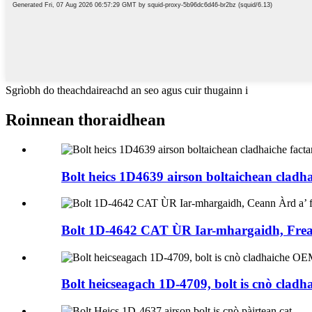
Sgrìobh do theachdaireachd an seo agus cuir thugainn i
Roinnean thoraidhean
Bolt heics 1D4639 airson boltaichean cladh
Bolt 1D-4642 CAT ÙR Iar-mhargaidh, Frea
Bolt heicseagach 1D-4709, bolt is cnò cla