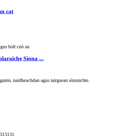
an cat
laraiche Sìona ...
againn, naidheachdan agus tairgsean sònraichte.
 315131