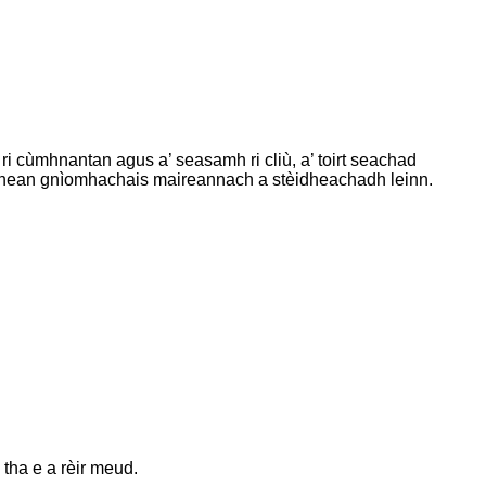
ri cùmhnantan agus a’ seasamh ri cliù, a’ toirt seachad
 dàimhean gnìomhachais maireannach a stèidheachadh leinn.
 tha e a rèir meud.