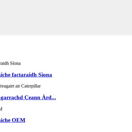
aiche factaraidh Sìona
garrachd Ceann Àrd...
dhaiche OEM