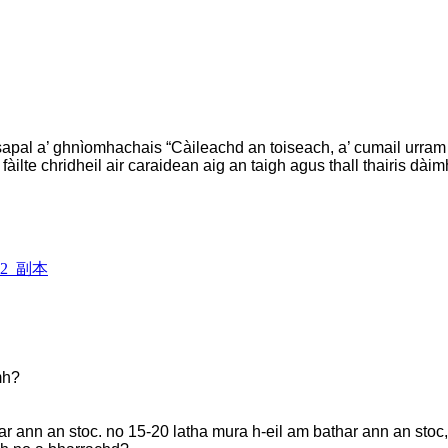
nsapal a’ ghnìomhachais “Càileachd an toiseach, a’ cumail urram 
 fàilte chridheil air caraidean aig an taigh agus thall thairis
mh?
ar ann an stoc. no 15-20 latha mura h-eil am bathar ann an stoc,