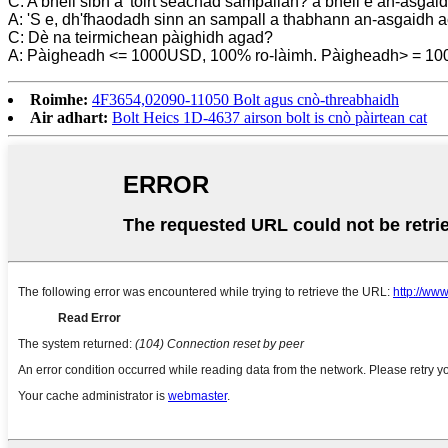
C: A bheil sibh a’ toirt seachad sampallan? a bheil e an-asga
A: 'S e, dh'fhaodadh sinn an sampall a thabhann an-asgaidh a
C: Dè na teirmichean pàighidh agad?
A: Pàigheadh <= 1000USD, 100% ro-làimh. Pàigheadh> = 1000U
Roimhe:
4F3654,02090-11050 Bolt agus cnò-threabhaidh
Air adhart:
Bolt Heics 1D-4637 airson bolt is cnò pàirtean cat