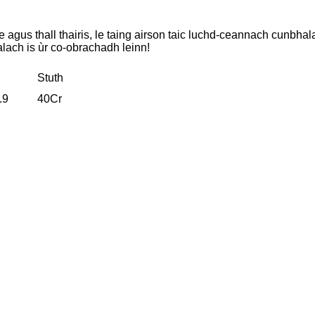
 agus thall thairis, le taing airson taic luchd-ceannach cunbhal
alach is ùr co-obrachadh leinn!
Stuth
.9
40Cr