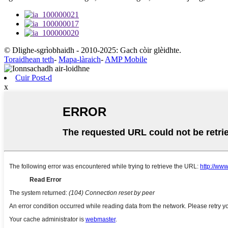
© Dlighe-sgrìobhaidh - 2010-2025: Gach còir glèidhte.
Toraidhean teth
-
Mapa-làraich
-
AMP Mobile
Cuir Post-d
x