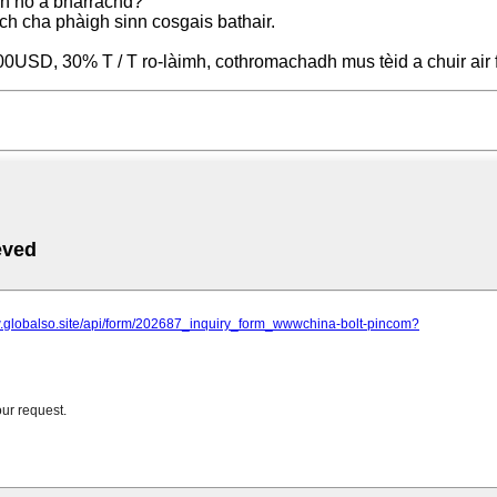
idh no a bharrachd?
ch cha phàigh sinn cosgais bathair.
SD, 30% T / T ro-làimh, cothromachadh mus tèid a chuir air f