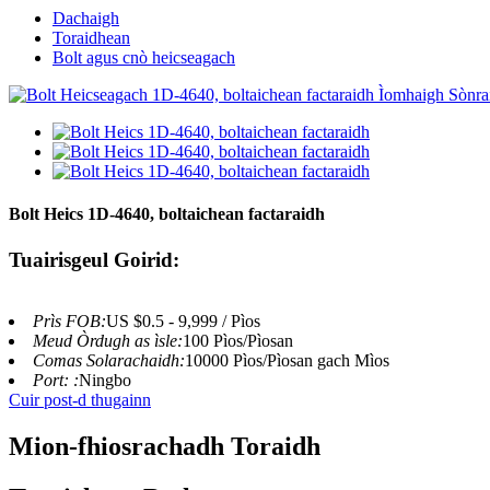
Dachaigh
Toraidhean
Bolt agus cnò heicseagach
Bolt Heics 1D-4640, boltaichean factaraidh
Tuairisgeul Goirid:
Prìs FOB:
US $0.5 - 9,999 / Pìos
Meud Òrdugh as ìsle:
100 Pìos/Pìosan
Comas Solarachaidh:
10000 Pìos/Pìosan gach Mìos
Port: :
Ningbo
Cuir post-d thugainn
Mion-fhiosrachadh Toraidh