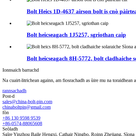
Bolt Heics 1D-4637 airson bolt is cnò pàirte
Bolt heicseagach 1J5257, sgriothan caip
Bolt heicseagach 8H-5772, bolt cladhaiche so
Ionnsaich barrachd
Na cuairt-litrichean againn, am fiosrachadh as ùire mu na toraidhean 
rannsachadh
Post-d
sales@china-bolt-pin.com
chinaboltpin@gmail.com
fòn
+86 130 9598 9539
+86-0574-88065608
Seòladh
Sgìre Yinzhou Baile Hengxi, Cathair Ningbo, Roinn Zhejiang, Sìona