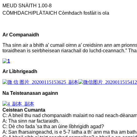
MEUD SNÀITH 1.00-8
CÒMHDACH/PLÀTAICH Còmhdach fosfáit is ola
Ar Companaidh
Tha sinn air a bhith a’ cumail oirnn a’ creidsinn ann am prion
toraidhean is seirbheisean riarachail do luchd-ceannach.” Tha
Ar Lìbhrigeadh
Na Teisteanasan againn
Ceistean Cumanta
C: A bheil thu nad chompanaidh malairt no nad neach-dèana
A: Tha sinn nar factaraidh.
C: Dè cho fada 'sa tha an ùine lìbhrigidh agad?
A: San fharsaingeachd, is e 5-7 latha a th’ ann ma tha am bath