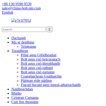
+86 130 9598 9539
sales@china-bolt-pin.com
English
Dachaigh
Mu ar deidhinn
Teisteanas
Toraidhean
Prìne agus Glèidheadair
Bolt agus cnò heicseagach
Bolt agus cnò-threabhaidh
Bolt agus cnò-rathaid
Bolt agus cnò earrainn
Ceanglaichean Gnàthaichte
Pàirtean rèile stàilinn
Fiacail bucaid agus inneal-atharrachaidh
Naidheachdan
Bhidio
Ceistean Cumanta
Cuir fios thugainn