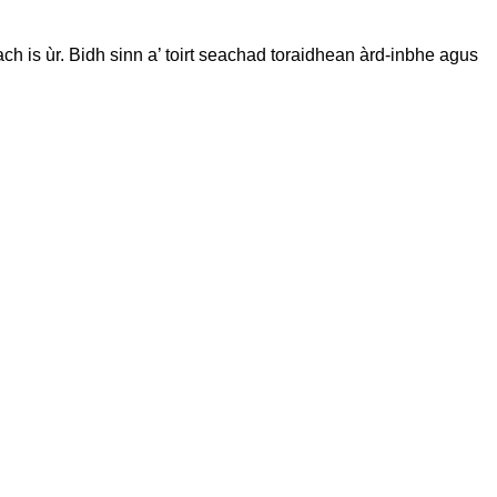
ach is ùr. Bidh sinn a’ toirt seachad toraidhean àrd-inbhe agus