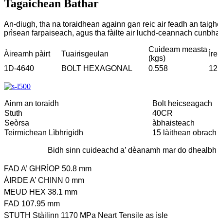
Tagaichean Bathar
An-diugh, tha na toraidhean againn gan reic air feadh an taighe
prìsean farpaiseach, agus tha fàilte air luchd-ceannach cunbh
Cuideam measta
Àireamh pàirt
Tuairisgeulan
Ìre
(kgs)
1D-4640
BOLT HEXAGONAL
0.558
12
Ainm an toraidh
Bolt heicseagach
Stuth
40CR
Seòrsa
àbhaisteach
Teirmichean Lìbhrigidh
15 làithean obrach
Bidh sinn cuideachd a’ dèanamh mar do dhealbh
FAD A’ GHRÌOP 50.8 mm
ÀIRDE A’ CHINN 0 mm
MEUD HEX 38.1 mm
FAD 107.95 mm
STUTH Stàilinn 1170 MPa Neart Tensile as ìsle