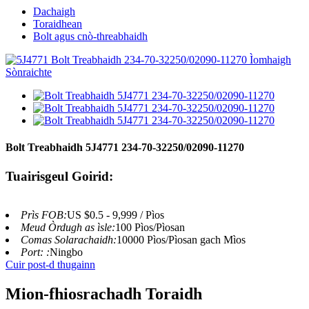
Dachaigh
Toraidhean
Bolt agus cnò-threabhaidh
Bolt Treabhaidh 5J4771 234-70-32250/02090-11270
Tuairisgeul Goirid:
Prìs FOB:
US $0.5 - 9,999 / Pìos
Meud Òrdugh as ìsle:
100 Pìos/Pìosan
Comas Solarachaidh:
10000 Pìos/Pìosan gach Mìos
Port: :
Ningbo
Cuir post-d thugainn
Mion-fhiosrachadh Toraidh