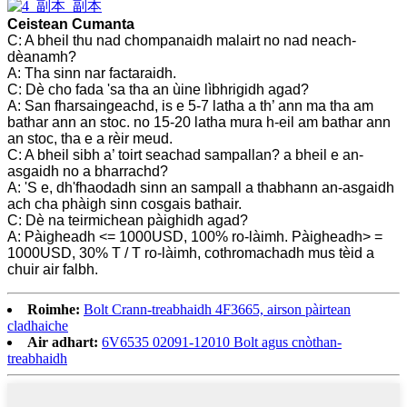
Ceistean Cumanta
C: A bheil thu nad chompanaidh malairt no nad neach-
dèanamh?
A: Tha sinn nar factaraidh.
C: Dè cho fada 'sa tha an ùine lìbhrigidh agad?
A: San fharsaingeachd, is e 5-7 latha a th’ ann ma tha am
bathar ann an stoc. no 15-20 latha mura h-eil am bathar ann
an stoc, tha e a rèir meud.
C: A bheil sibh a’ toirt seachad sampallan? a bheil e an-
asgaidh no a bharrachd?
A: 'S e, dh'fhaodadh sinn an sampall a thabhann an-asgaidh
ach cha phàigh sinn cosgais bathair.
C: Dè na teirmichean pàighidh agad?
A: Pàigheadh <= 1000USD, 100% ro-làimh. Pàigheadh> =
1000USD, 30% T / T ro-làimh, cothromachadh mus tèid a
chuir air falbh.
Roimhe:
Bolt Crann-treabhaidh 4F3665, airson pàirtean
cladhaiche
Air adhart:
6V6535 02091-12010 Bolt agus cnòthan-
treabhaidh