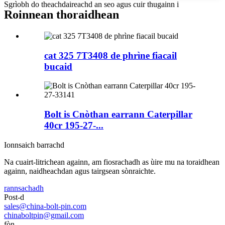
Sgrìobh do theachdaireachd an seo agus cuir thugainn i
Roinnean thoraidhean
cat 325 7T3408 de phrìne fiacail
bucaid
Bolt is Cnòthan earrann Caterpillar
40cr 195-27-...
Ionnsaich barrachd
Na cuairt-litrichean againn, am fiosrachadh as ùire mu na toraidhean
againn, naidheachdan agus tairgsean sònraichte.
rannsachadh
Post-d
sales@china-bolt-pin.com
chinaboltpin@gmail.com
fòn