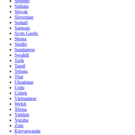
Sesotho
Sinhala
Slovak
Slovenian
Somali
Samoan
Scots Gaelic
Shona
Sindhi
Sundanese
Swahili
Tajik
Tamil
Telugu
Thai
Ukrainian
Urdu
Uzbek
Vietnamese
Welsh
Xhosa
Yiddish
Yoruba
Zulu
Kinyarwanda