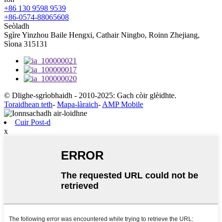
+86 130 9598 9539
+86-0574-88065608
Seòladh
Sgìre Yinzhou Baile Hengxi, Cathair Ningbo, Roinn Zhejiang,
Sìona 315131
© Dlighe-sgrìobhaidh - 2010-2025: Gach còir glèidhte.
Toraidhean teth
-
Mapa-làraich
-
AMP Mobile
Cuir Post-d
x