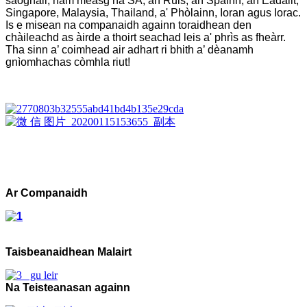
saoghail, nam measg na SA, an Ruis, an Spàinn, an Eadailt,
Singapore, Malaysia, Thailand, a' Phòlainn, Ioran agus Iorac.
Is e misean na companaidh againn toraidhean den
chàileachd as àirde a thoirt seachad leis a' phrìs as fheàrr.
Tha sinn a’ coimhead air adhart ri bhith a’ dèanamh
gnìomhachas còmhla riut!
Ar Companaidh
Taisbeanaidhean Malairt
Na Teisteanasan againn