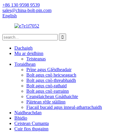
+86 130 9598 9539
sales@china-bolt-pin.com
English
Dachaigh
Mu ar deidhinn
Teisteanas
Toraidhean
Prìne agus Glèidheadair
Bolt agus cnò heicseagach
Bolt agus cnò-threabhaidh
Bolt agus cnò-rathaid
Bolt agus cnò earrainn
Ceanglaichean Gnàthaichte
Pàirtean rèile stàilinn
Fiacail bucaid agus inneal-atharrachaidh
Naidheachdan
Bhidio
Ceistean Cumanta
Cuir fios thugainn