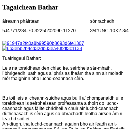
Tagaichean Bathar
àireamh phàirtean
sònrachadh
5J4771/234-70-32250/02090-11270
3/4″UNC-10X2-3/4
Tuairisgeul Bathar:
Leis na toraidhean den chiad ìre, seirbheis sàr-mhath,
lìbhrigeadh luath agus a’ phrìs as fheàrr, tha sinn air moladh
mòr fhaighinn bho luchd-ceannach cèin.
Bu toil leis a’ cheann-suidhe agus buill a’ chompanaidh uile
toraidhean is seirbheisean proifeasanta a thoirt do luchd-
ceannach agus fàilte chridheil a chuir air luchd-ceannach
dùthchasach is cèin agus co-obrachadh leotha airson àm ri
teachd soilleir.
An-diugh, tha luchd-ceannach againn bho air feadh an t-