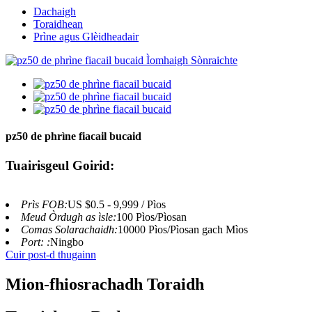
Dachaigh
Toraidhean
Prìne agus Glèidheadair
pz50 de phrìne fiacail bucaid
Tuairisgeul Goirid:
Prìs FOB:
US $0.5 - 9,999 / Pìos
Meud Òrdugh as ìsle:
100 Pìos/Pìosan
Comas Solarachaidh:
10000 Pìos/Pìosan gach Mìos
Port: :
Ningbo
Cuir post-d thugainn
Mion-fhiosrachadh Toraidh