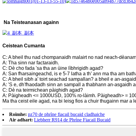
Na Teisteanasan againn
Ceistean Cumanta
C: A bheil thu nad chompanaidh malairt no nad neach-dèana
A: Tha sinn nar factaraidh.
C: Dè cho fada 'sa tha an ùine lìbhrigidh agad?
A: San fharsaingeachd, is e 5-7 latha a th’ ann ma tha am bath
C: A bheil sibh a’ toirt seachad sampallan? a bheil e an-asga
A: 'S e, dh'fhaodadh sinn an sampall a thabhann an-asgaidh a
C: Dè na teirmichean pàighidh agad?
A: Pàigheadh <= 1000USD, 100% ro-làimh. Pàigheadh> = 1000U
Ma tha ceist eile agad, na bi leisg fios a chuir thugainn mar a 
Roimhe:
pz70 de phrìne fiacail bucaid cladhaiche
Air adhart:
Liebherr R914 de Phrìne Fiacail Bucaid