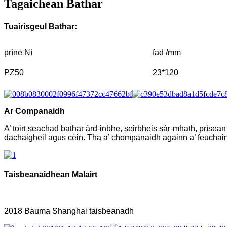
Tagaichean Bathar
Tuairisgeul Bathar:
prìne Nì
fad /mm
PZ50
23*120
Ar Companaidh
A’ toirt seachad bathar àrd-inbhe, seirbheis sàr-mhath, prìse
dachaigheil agus cèin. Tha a’ chompanaidh againn a’ feuchai
Taisbeanaidhean Malairt
2018 Bauma Shanghai taisbeanadh