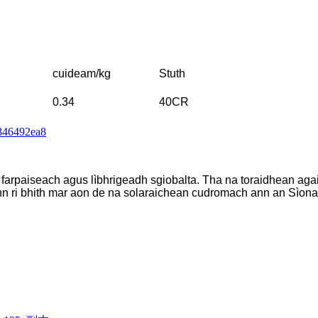
cuideam/kg
Stuth
0.34
40CR
an farpaiseach agus lìbhrigeadh sgiobalta. Tha na toraidhean a
nn ri bhith mar aon de na solaraichean cudromach ann an Sìona