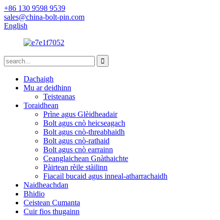
+86 130 9598 9539
sales@china-bolt-pin.com
English
Dachaigh
Mu ar deidhinn
Teisteanas
Toraidhean
Prìne agus Glèidheadair
Bolt agus cnò heicseagach
Bolt agus cnò-threabhaidh
Bolt agus cnò-rathaid
Bolt agus cnò earrainn
Ceanglaichean Gnàthaichte
Pàirtean rèile stàilinn
Fiacail bucaid agus inneal-atharrachaidh
Naidheachdan
Bhidio
Ceistean Cumanta
Cuir fios thugainn