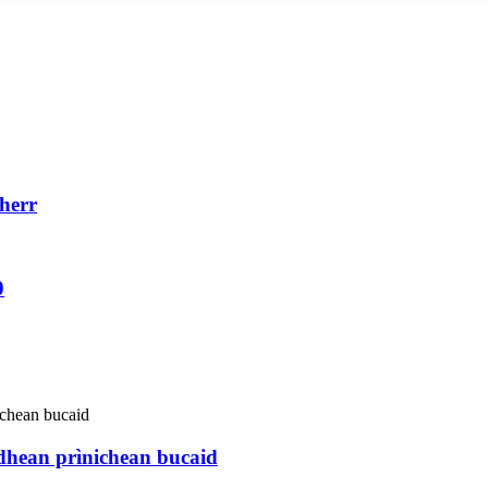
herr
0
idhean prìnichean bucaid