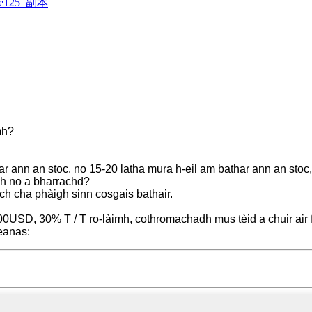
mh?
ar ann an stoc. no 15-20 latha mura h-eil am bathar ann an stoc,
idh no a bharrachd?
ch cha phàigh sinn cosgais bathair.
SD, 30% T / T ro-làimh, cothromachadh mus tèid a chuir air f
leanas: