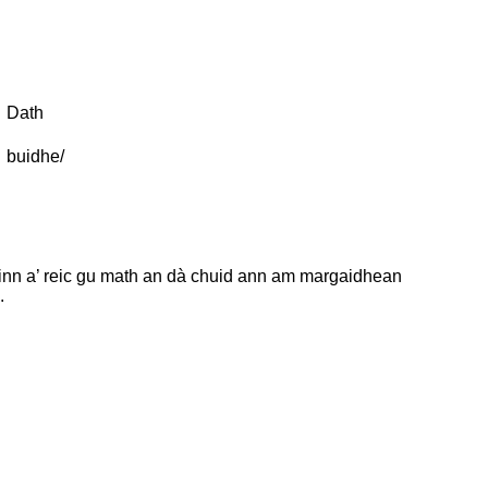
Dath
buidhe/
gainn a’ reic gu math an dà chuid ann am margaidhean
.