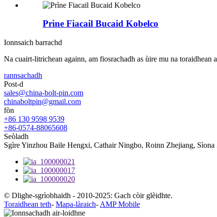
Prìne Fiacail Bucaid Kobelco
Ionnsaich barrachd
Na cuairt-litrichean againn, am fiosrachadh as ùire mu na toraidhean 
rannsachadh
Post-d
sales@china-bolt-pin.com
chinaboltpin@gmail.com
fòn
+86 130 9598 9539
+86-0574-88065608
Seòladh
Sgìre Yinzhou Baile Hengxi, Cathair Ningbo, Roinn Zhejiang, Sìona
© Dlighe-sgrìobhaidh - 2010-2025: Gach còir glèidhte.
Toraidhean teth
-
Mapa-làraich
-
AMP Mobile