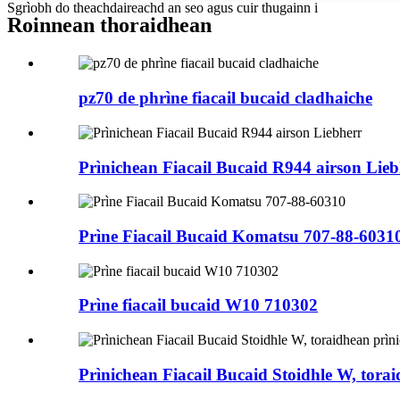
Sgrìobh do theachdaireachd an seo agus cuir thugainn i
Roinnean thoraidhean
pz70 de phrìne fiacail bucaid cladhaiche
Prìnichean Fiacail Bucaid R944 airson Lieb
Prìne Fiacail Bucaid Komatsu 707-88-6031
Prìne fiacail bucaid W10 710302
Prìnichean Fiacail Bucaid Stoidhle W, tora